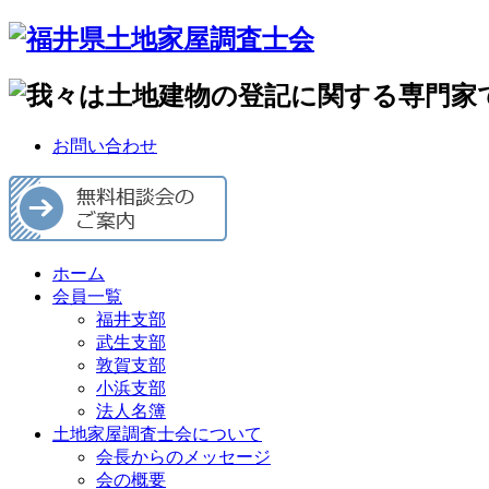
お問い合わせ
ホーム
会員一覧
福井支部
武生支部
敦賀支部
小浜支部
法人名簿
土地家屋調査士会について
会長からのメッセージ
会の概要