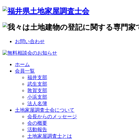
お問い合わせ
ホーム
会員一覧
福井支部
武生支部
敦賀支部
小浜支部
法人名簿
土地家屋調査士会について
会長からのメッセージ
会の概要
活動報告
土地家屋調査士とは