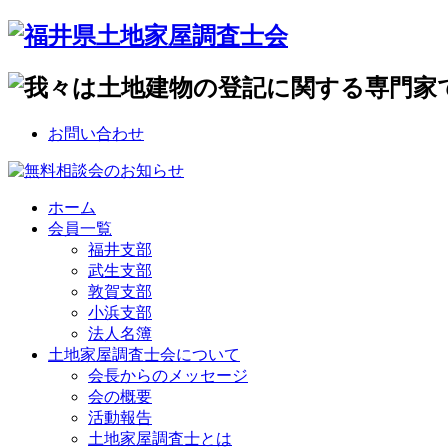
お問い合わせ
ホーム
会員一覧
福井支部
武生支部
敦賀支部
小浜支部
法人名簿
土地家屋調査士会について
会長からのメッセージ
会の概要
活動報告
土地家屋調査士とは