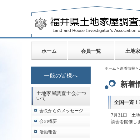
ホーム
会員一覧
土地
ホーム
>
新着情報
>
一般の皆様へ
新着情
土地家屋調査士会につ
いて
全国一斉！
会長からのメッセージ
7月31日「土
会の概要
談会を開催し
活動報告