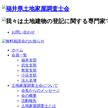
お問い合わせ
ホーム
会員一覧
福井支部
武生支部
敦賀支部
小浜支部
法人名簿
土地家屋調査士会について
会長からのメッセージ
会の概要
活動報告
土地家屋調査士とは