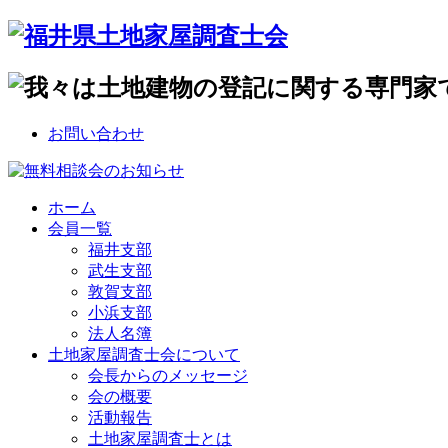
お問い合わせ
ホーム
会員一覧
福井支部
武生支部
敦賀支部
小浜支部
法人名簿
土地家屋調査士会について
会長からのメッセージ
会の概要
活動報告
土地家屋調査士とは