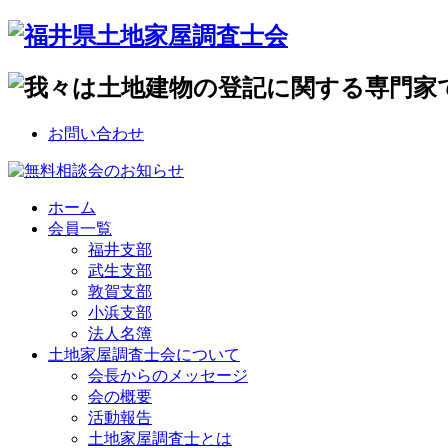
お問い合わせ
ホーム
会員一覧
福井支部
武生支部
敦賀支部
小浜支部
法人名簿
土地家屋調査士会について
会長からのメッセージ
会の概要
活動報告
土地家屋調査士とは