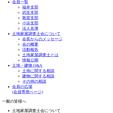
会員一覧
福井支部
武生支部
敦賀支部
小浜支部
法人名簿
土地家屋調査士会について
会長からのメッセージ
会の概要
活動報告
土地家屋調査士とは
情報公開
土地・建物 Q&A
土地に関する相談
建物に関する相談
その他の相談
会員の広場
(会員専用ページ)
一般の皆様へ
土地家屋調査士会について