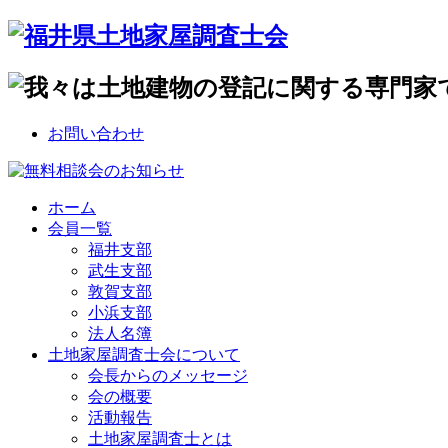
お問い合わせ
ホーム
会員一覧
福井支部
武生支部
敦賀支部
小浜支部
法人名簿
土地家屋調査士会について
会長からのメッセージ
会の概要
活動報告
土地家屋調査士とは