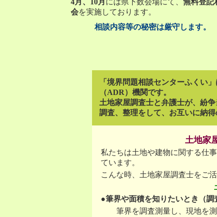
4月、10月
には県下数会場にて、
無料登記
会
を実施しております。
相談内容等の秘密は厳守します。
「境界問題相談センターふくい」
（ADR）機関です。
土地家屋調査士と弁護士が、紛争
調査、整理をして、お互いに納得
土地家
私たちは土地や建物に関する仕事
ています。
こんな時、土地家屋調査士をご活
●筆界や面積を知りたいとき（調
筆界を調査測量し、現地を測